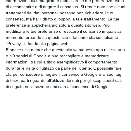
informazioni più dettagliate e modificare le tue preferenze prima
di acconsentire o di negare il consenso.
Si rende noto che alcuni
trattamenti dei dati personali possono non richiedere il tuo
consenso, ma hai il diritto di opporti a tale trattamento. Le tue
preferenze si applicheranno solo a questo sito web. Puoi
modificare le tue preferenze o revocare il consenso in qualsiasi
momento tornando su questo sito e facendo clic sul pulsante
"Privacy" in fondo alla pagina web.
È anche utile notare che questo sito web/questa app utilizza uno
Buoni natalizi per famiglie in difficoltà a Pescara
o più servizi di Google e può raccogliere e memorizzare
informazioni, tra cui a titolo esemplificativo il comportamento
durante le visite o l’utilizzo da parte dell’utente. È possibile fare
clic per concedere o negare il consenso a Google e ai suoi tag
Articolo precedente
di terze parti riguardo all’utilizzo dei dati per gli scopi specificati
di seguito nella sezione dedicata al consenso di Google.