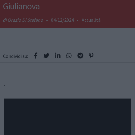
Giulianova
Orazio Di Stefano
•
04/12/2024
•
Attualità
Condividi su:
.