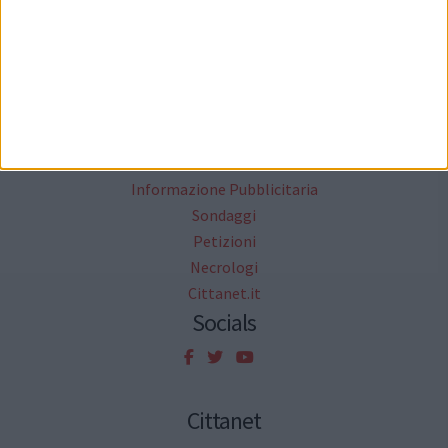
News
Focus
Foto
Redazione
Agenda
Rubriche
Informazione Pubblicitaria
Sondaggi
Petizioni
Necrologi
Cittanet.it
Socials
Cittanet