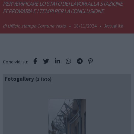
PER VERIFICARE LO STATO DEI LAVORI ALLA STAZIONE
FERROVIARIA E I TEMPI PER LA CONCLUSIONE
Ufficio stampa Comune Vasto
•
18/11/2024
•
Attualità
Condividi su:
Fotogallery
(1 foto)