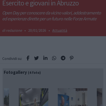
Esercito e giovani in Abruzzo
Open Day per conoscere da vicino valori, addestramento
ed esperienze dirette per un futuro nelle Forze Armate
redazione
•
20/01/2026
•
Attualità
Condividi su:
Fotogallery
(4 foto)