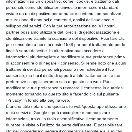
informazioni su un dispositivo, come i cookie, e trattiamo dati
dai militari e dopo la cerimonia dell’alzabandiera, hanno
personali, come identificatori univoci e informazioni standard
inviate da un dispositivo per annunci e contenuti personalizzati,
partecipato a una serie di momenti informativi, con un
misurazione di annunci e contenuti, analisi dell'audience e
focus particolare dedicato all’impiego operativo, le
sviluppo dei servizi.
Con la tua autorizzazione noi e i nostri
partner possiamo utilizzare dati precisi di geolocalizzazione e
capacità logistiche e le prospettive di carriera, con la
identificazione tramite la scansione del dispositivo. Puoi fare clic
possibilità di vedere mezzi ed equipaggiamenti
per consentire a noi e ai nostri 1538 partner il trattamento per le
finalità sopra descritte. In alternativa puoi accedere a
dell’Esercito.
informazioni più dettagliate e modificare le tue preferenze prima
di acconsentire o di negare il consenso.
Si rende noto che alcuni
trattamenti dei dati personali possono non richiedere il tuo
Durante la giornata nella
Caserma “Pasquali –
consenso, ma hai il diritto di opporti a tale trattamento. Le tue
Campomizzi
”, i partecipanti hanno avuto anche
preferenze si applicheranno solo a questo sito web. Puoi
modificare le tue preferenze o revocare il consenso in qualsiasi
l’occasione di confrontarsi direttamente con le donne e
momento tornando su questo sito e facendo clic sul pulsante
uomini di tutte le categorie, Volontari, Sottufficiali e
"Privacy" in fondo alla pagina web.
È anche utile notare che questo sito web/questa app utilizza uno
Ufficiali, che hanno condiviso le loro personali
o più servizi di Google e può raccogliere e memorizzare
esperienze e illustrato le modalità di accesso alla
informazioni, tra cui a titolo esemplificativo il comportamento
durante le visite o l’utilizzo da parte dell’utente. È possibile fare
carriera militare
clic per concedere o negare il consenso a Google e ai suoi tag