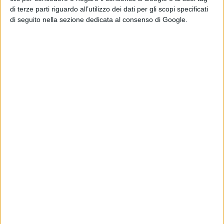
di terze parti riguardo all’utilizzo dei dati per gli scopi specificati
di seguito nella sezione dedicata al consenso di Google.
L’Open Day si conferma un’occasione di orientamento
che offre una panoramica completa sulle opportunità
professionali, formative e lavorative che l’Esercito
Italiano mette a disposizione dei giovani e permette di
ricevere informazioni utili per affrontare tutte le fasi
concorsuali.
Dal 12 gennaio è possibile presentare domanda per
il 2° blocco 2026
. La candidatura è aperta a tutti i
cittadini di nazionalità italiana con un’età
compresa tra i 18 e i 24 anni non compiut
i.
Il termine ultimo per l’invio delle domande è fissato al