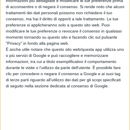
informazioni più dettagliate e modificare le tue preferenze prima
SPORT
di acconsentire o di negare il consenso.
Si rende noto che alcuni
trattamenti dei dati personali possono non richiedere il tuo
consenso, ma hai il diritto di opporti a tale trattamento. Le tue
preferenze si applicheranno solo a questo sito web. Puoi
modificare le tue preferenze o revocare il consenso in qualsiasi
momento tornando su questo sito e facendo clic sul pulsante
Trofeo Podistico Città di San Salvo, alla
"Privacy" in fondo alla pagina web.
È anche utile notare che questo sito web/questa app utilizza uno
Marina l'edizione numero 20
FOTO
o più servizi di Google e può raccogliere e memorizzare
informazioni, tra cui a titolo esemplificativo il comportamento
durante le visite o l’utilizzo da parte dell’utente. È possibile fare
clic per concedere o negare il consenso a Google e ai suoi tag
di terze parti riguardo all’utilizzo dei dati per gli scopi specificati
APPUNTAMENTI
di seguito nella sezione dedicata al consenso di Google.