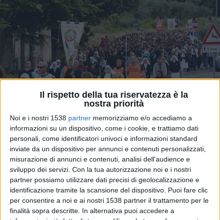
Il rispetto della tua riservatezza è la
nostra priorità
Noi e i nostri 1538
partner
memorizziamo e/o accediamo a
informazioni su un dispositivo, come i cookie, e trattiamo dati
personali, come identificatori univoci e informazioni standard
Pellegrinaggio Mariano Pollutri-
inviate da un dispositivo per annunci e contenuti personalizzati,
Casalbordino, fede e tradizione per i 450
misurazione di annunci e contenuti, analisi dell'audience e
sviluppo dei servizi.
Con la tua autorizzazione noi e i nostri
anni dell’Apparizione
FOTO
partner possiamo utilizzare dati precisi di geolocalizzazione e
identificazione tramite la scansione del dispositivo. Puoi fare clic
per consentire a noi e ai nostri 1538 partner il trattamento per le
finalità sopra descritte. In alternativa puoi accedere a