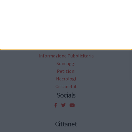
News
Focus
Foto
Redazione
Agenda
Rubriche
Informazione Pubblicitaria
Sondaggi
Petizioni
Necrologi
Cittanet.it
Socials
Cittanet