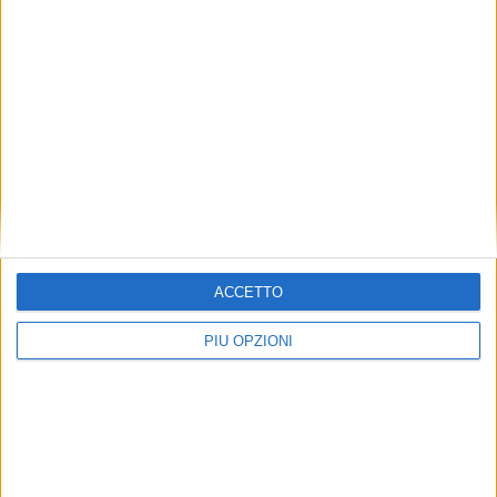
San Salvo Marina-Vasto Marina
Iva Marinelli (in Grassi)
ACCETTO
PIÙ OPZIONI
TERRITORIO
Carenza di personale, criticità nei presidi